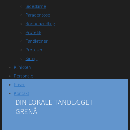
Bideskinne
Paradentose
Rodbehandling
Protetik
Tandkroner
Proteser
Kirurgi
Klinikken
Personale
Priser
Kontakt
DIN LOKALE TANDLÆGE I
GRENÅ