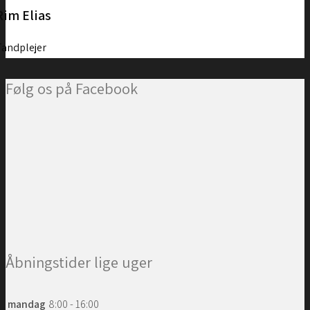
Rim Elias
Tandplejer
Følg os på Facebook
Åbningstider lige uger
mandag
8:00 - 16:00