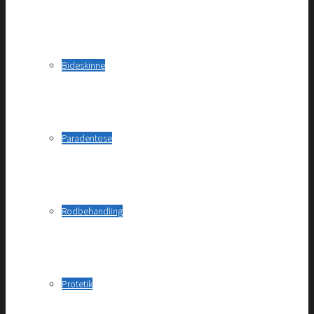
Bideskinne
Paradentose
Rodbehandling
Protetik