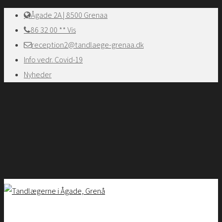
Ågade 2A | 8500 Grenaa
86 32 00 ** Vis
reception2@tandlaege-grenaa.dk
Info vedr. Covid-19
Nyheder