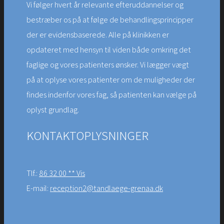
Vi følger hvert år relevante efteruddannelser og
bestræber os på at følge de behandlingsprincipper
der er evidensbaserede. Alle på klinikken er
opdateret med hensyn til viden både omkring det
faglige og vores patienters ønsker. Vi lægger vægt
på at oplyse vores patienter om de muligheder der
findes indenfor vores fag, så patienten kan vælge på
oplyst grundlag.
KONTAKTOPLYSNINGER
Tlf.:
86 32 00 ** Vis
E-mail:
reception2@tandlaege-grenaa.dk